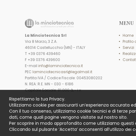
MENU
La Minciotecnica Srl
Home
Via 8 Marzo, 3 Z.A.
Profilo
46014 Castellucchio (MN) - ITALY
Servizi
T +39 0376 439460
Realizz
F +39 0376 439600
Contatt
E-mail
info@laminciotecnica.it
PEC
laminciotecnicasrl@legalmail.it
Partita IVA / Codice Fiscale: 00453080202
N. REA: R.E. MN - 030 - 6186
Capitale Sociale: 81.000 â‚¬ i.v.
Rispettiamo la tua Privacy.
Utilizziamo cookie per assicurarti un’esperienza accurata ed
Con il tuo consenso, utilizziamo cookie tecnici e di terze pa
dati, come quali pagine vengono visitate sul nostro sito.
Per scoprire in modo approfondito come utilizziamo questi 
© 2026
La Minc
Cliccando sul pulsante ‘Accetta’ acconsenti all’utilizzo dei c