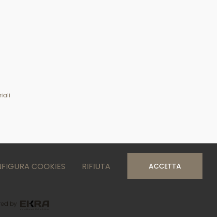
iali
FIGURA COOKIES
RIFIUTA
ACCETTA
ed by