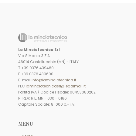
La Minciotecnica Srl
Via 8 Marzo, 3 Z.A.
46014 Castellucchio (MN) - ITALY
T +39 0376 439460
F +39 0376 439600
E-mail
info@laminciotecnica.it
PEC
laminciotecnicasrl@legalmail.it
Partita IVA / Codice Fiscale: 00453080202
N. REA: R.E. MN - 030 - 6186
Capitale Sociale: 81.000 â‚¬ i.v.
MENU