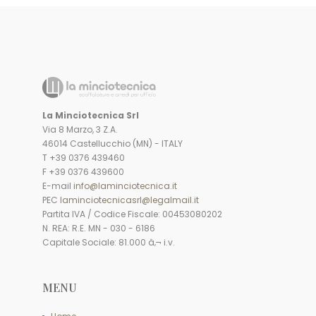
La Minciotecnica Srl
Via 8 Marzo, 3 Z.A.
46014 Castellucchio (MN) - ITALY
T +39 0376 439460
F +39 0376 439600
E-mail
info@laminciotecnica.it
PEC
laminciotecnicasrl@legalmail.it
Partita IVA / Codice Fiscale: 00453080202
N. REA: R.E. MN - 030 - 6186
Capitale Sociale: 81.000 â‚¬ i.v.
MENU