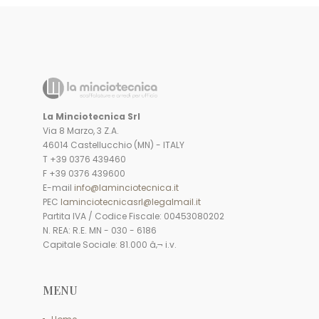
La Minciotecnica Srl
Via 8 Marzo, 3 Z.A.
46014 Castellucchio (MN) - ITALY
T +39 0376 439460
F +39 0376 439600
E-mail
info@laminciotecnica.it
PEC
laminciotecnicasrl@legalmail.it
Partita IVA / Codice Fiscale: 00453080202
N. REA: R.E. MN - 030 - 6186
Capitale Sociale: 81.000 â‚¬ i.v.
MENU