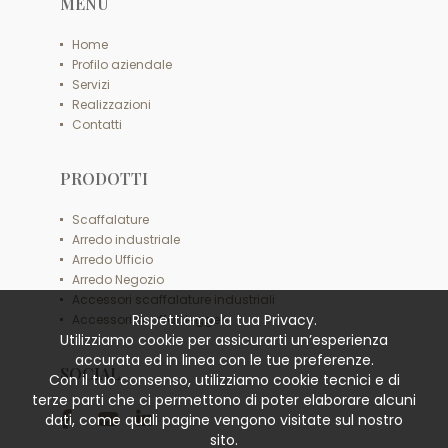
MENU
Home
Profilo aziendale
Servizi
Realizzazioni
Contatti
PRODOTTI
Scaffalature
Arredo industriale
Arredo Ufficio
Arredo Negozio
Accessori scaffalature industriali
Rispettiamo la tua Privacy.
Accessori scaffali leggeri
Utilizziamo cookie per assicurarti un’esperienza
accurata ed in linea con le tue preferenze.
SOCIAL
Con il tuo consenso, utilizziamo cookie tecnici e di
terze parti che ci permettono di poter elaborare alcuni
dati, come quali pagine vengono visitate sul nostro
sito.