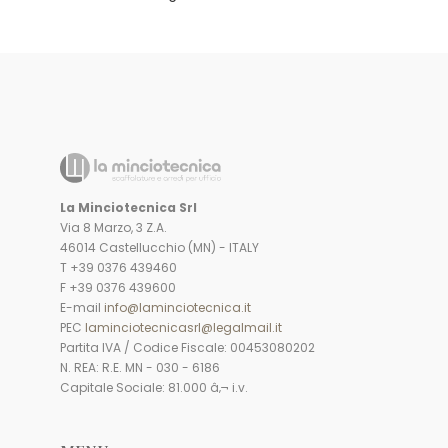
La Minciotecnica Srl
Via 8 Marzo, 3 Z.A.
46014 Castellucchio (MN) - ITALY
T +39 0376 439460
F +39 0376 439600
E-mail
info@laminciotecnica.it
PEC
laminciotecnicasrl@legalmail.it
Partita IVA / Codice Fiscale: 00453080202
N. REA: R.E. MN - 030 - 6186
Capitale Sociale: 81.000 â‚¬ i.v.