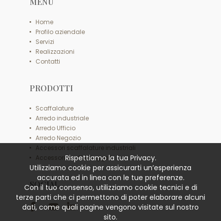
MENU
Home
Profilo aziendale
Servizi
Realizzazioni
Contatti
PRODOTTI
Scaffalature
Arredo industriale
Arredo Ufficio
Arredo Negozio
Accessori scaffalature industriali
Rispettiamo la tua Privacy.
Accessori scaffali leggeri
Utilizziamo cookie per assicurarti un’esperienza
accurata ed in linea con le tue preferenze.
SOCIAL
Con il tuo consenso, utilizziamo cookie tecnici e di
terze parti che ci permettono di poter elaborare alcuni
dati, come quali pagine vengono visitate sul nostro
sito.