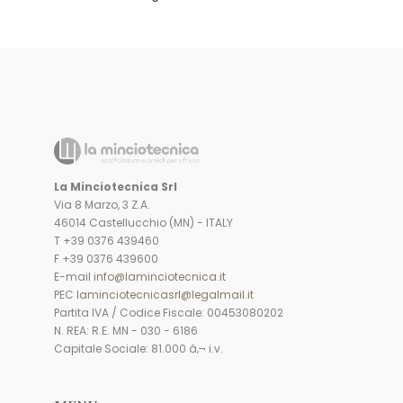
La Minciotecnica Srl
Via 8 Marzo, 3 Z.A.
46014 Castellucchio (MN) - ITALY
T +39 0376 439460
F +39 0376 439600
E-mail
info@laminciotecnica.it
PEC
laminciotecnicasrl@legalmail.it
Partita IVA / Codice Fiscale: 00453080202
N. REA: R.E. MN - 030 - 6186
Capitale Sociale: 81.000 â‚¬ i.v.