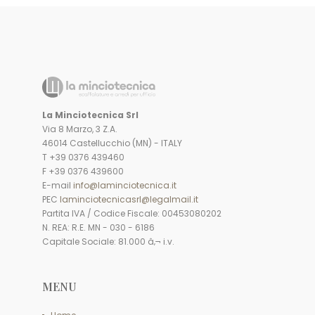
La Minciotecnica Srl
Via 8 Marzo, 3 Z.A.
46014 Castellucchio (MN) - ITALY
T +39 0376 439460
F +39 0376 439600
E-mail
info@laminciotecnica.it
PEC
laminciotecnicasrl@legalmail.it
Partita IVA / Codice Fiscale: 00453080202
N. REA: R.E. MN - 030 - 6186
Capitale Sociale: 81.000 â‚¬ i.v.
MENU