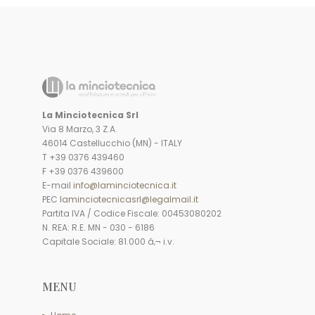
La Minciotecnica Srl
Via 8 Marzo, 3 Z.A.
46014 Castellucchio (MN) - ITALY
T +39 0376 439460
F +39 0376 439600
E-mail
info@laminciotecnica.it
PEC
laminciotecnicasrl@legalmail.it
Partita IVA / Codice Fiscale: 00453080202
N. REA: R.E. MN - 030 - 6186
Capitale Sociale: 81.000 â‚¬ i.v.
MENU