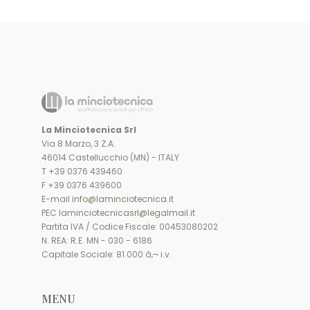
La Minciotecnica Srl
Via 8 Marzo, 3 Z.A.
46014 Castellucchio (MN) - ITALY
T +39 0376 439460
F +39 0376 439600
E-mail
info@laminciotecnica.it
PEC
laminciotecnicasrl@legalmail.it
Partita IVA / Codice Fiscale: 00453080202
N. REA: R.E. MN - 030 - 6186
Capitale Sociale: 81.000 â‚¬ i.v.
MENU