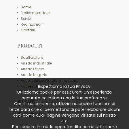
Home
Profilo aziendale
Servizi
Realizzazioni
Contatti
PRODOTTI
Scaffalature
Arredo industriale
Arredo Ufficio
Arredo Negozio
Accessori scaffalature industriali
Rispettiamo la tua Privacy.
Accessori scaffali leggeri
Utilizziamo cookie per assicurarti un’esperienza
accurata ed in linea con le tue preferenze.
SOCIAL
Con il tuo consenso, utilizziamo cookie tecnici e di
terze parti che ci permettono di poter elaborare alcuni
dati, come quali pagine vengono visitate sul nostro
sito.
Per scoprire in modo approfondito come utilizziamo