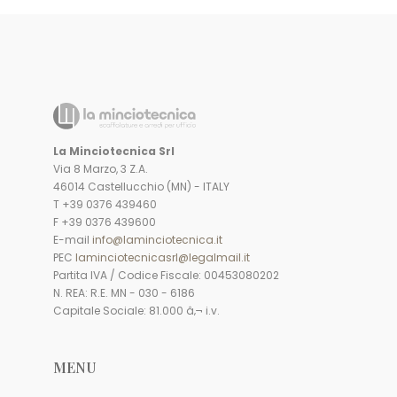
La Minciotecnica Srl
Via 8 Marzo, 3 Z.A.
46014 Castellucchio (MN) - ITALY
T +39 0376 439460
F +39 0376 439600
E-mail
info@laminciotecnica.it
PEC
laminciotecnicasrl@legalmail.it
Partita IVA / Codice Fiscale: 00453080202
N. REA: R.E. MN - 030 - 6186
Capitale Sociale: 81.000 â‚¬ i.v.
MENU