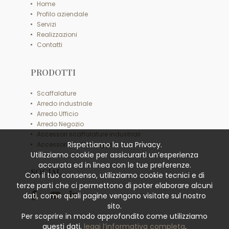
Home
Profilo aziendale
Servizi
Realizzazioni
Contatti
PRODOTTI
Scaffalature
Arredo industriale
Arredo Ufficio
Arredo Negozio
Accessori scaffalature industriali
Rispettiamo la tua Privacy.
Accessori scaffali leggeri
Utilizziamo cookie per assicurarti un’esperienza
accurata ed in linea con le tue preferenze.
SOCIAL
Con il tuo consenso, utilizziamo cookie tecnici e di
terze parti che ci permettono di poter elaborare alcuni
dati, come quali pagine vengono visitate sul nostro
sito.
Per scoprire in modo approfondito come utilizziamo
questi dati,
leggi l’informativa completa
.