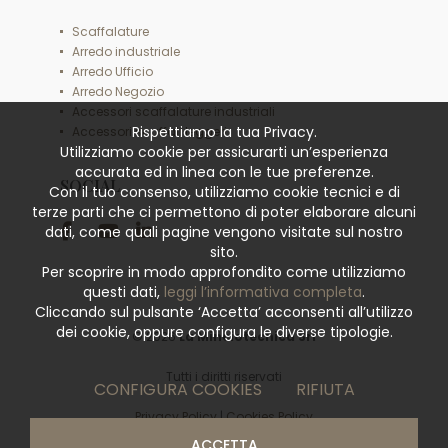
Scaffalature
Arredo industriale
Arredo Ufficio
Arredo Negozio
Accessori scaffalature industriali
Rispettiamo la tua Privacy.
Accessori scaffali leggeri
Utilizziamo cookie per assicurarti un’esperienza
accurata ed in linea con le tue preferenze.
SOCIAL
Con il tuo consenso, utilizziamo cookie tecnici e di
terze parti che ci permettono di poter elaborare alcuni
dati, come quali pagine vengono visitate sul nostro
sito.
Per scoprire in modo approfondito come utilizziamo
questi dati,
leggi l’informativa completa
.
Cliccando sul pulsante ‘Accetta’ acconsenti all’utilizzo
dei cookie, oppure configura le diverse tipologie.
© 2026
La Minciotecnica Srl
Tutti i diritti riservati
CONFIGURA COOKIES
RIFIUTA
Privacy Policy
|
Cookies Policy
ACCETTA