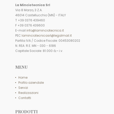
La Minciotecnica Srl
Via 8 Marzo, 3 Z.A.
46014 Castellucchio (MN) - ITALY
T +39 0376 439460
F +39 0376 439600
E-mail
info@laminciotecnica.it
PEC
laminciotecnicasrl@legalmail.it
Partita IVA / Codice Fiscale: 00453080202
N. REA: R.E. MN - 030 - 6186
Capitale Sociale: 81.000 â‚¬ i.v.
MENU
Home
Profilo aziendale
Servizi
Realizzazioni
Contatti
PRODOTTI