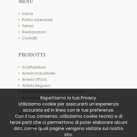
MENU
Home
Profilo aziendale
Servizi
Realizzazioni
Contatti
PRODOTTI
Scaffalature
Arredo industriale
Arredo Ufficio
Arredo Negozio
Accessori scaffalature industriali
Rispettiamo la tua Privacy.
Accessori scaffali leggeri
Utilizziamo cookie per assicurarti un’esperienza
accurata ed in linea con le tue preferenze.
SOCIAL
Con il tuo consenso, utilizziamo cookie tecnici e di
terze parti che ci permettono di poter elaborare alcuni
dati, come quali pagine vengono visitate sul nostro
sito.