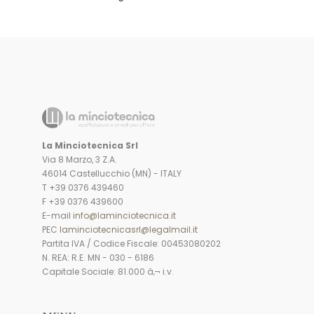
La Minciotecnica Srl
Via 8 Marzo, 3 Z.A.
46014 Castellucchio (MN) - ITALY
T +39 0376 439460
F +39 0376 439600
E-mail
info@laminciotecnica.it
PEC
laminciotecnicasrl@legalmail.it
Partita IVA / Codice Fiscale: 00453080202
N. REA: R.E. MN - 030 - 6186
Capitale Sociale: 81.000 â‚¬ i.v.