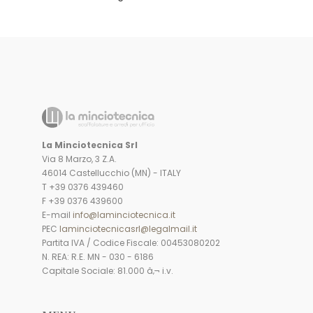
La Minciotecnica Srl
Via 8 Marzo, 3 Z.A.
46014 Castellucchio (MN) - ITALY
T +39 0376 439460
F +39 0376 439600
E-mail
info@laminciotecnica.it
PEC
laminciotecnicasrl@legalmail.it
Partita IVA / Codice Fiscale: 00453080202
N. REA: R.E. MN - 030 - 6186
Capitale Sociale: 81.000 â‚¬ i.v.