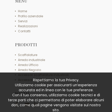
MENU
Home
Profilo aziendale
Servizi
Realizzazioni
Contatti
PRODOTTI
Scaffalature
Arredo industriale
Arredo Ufficio
Arredo Negozio
Accessori scaffalature industriali
Rispettiamo la tua Privacy.
Accessori scaffali leggeri
Utilizziamo cookie per assicurarti un’esperienza
accurata ed in linea con le tue preferenze.
SOCIAL
Con il tuo consenso, utilizziamo cookie tecnici e di
terze parti che ci permettono di poter elaborare alcuni
dati, come quali pagine vengono visitate sul nostro
sito.