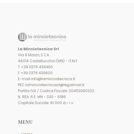
La Minciotecnica Srl
Via 8 Marzo, 3 Z.A.
46014 Castellucchio (MN) - ITALY
T +39 0376 439460
F +39 0376 439600
E-mail
info@laminciotecnica.it
PEC
laminciotecnicasrl@legalmail.it
Partita IVA / Codice Fiscale: 00453080202
N. REA: R.E. MN - 030 - 6186
Capitale Sociale: 81.000 â‚¬ i.v.
MENU