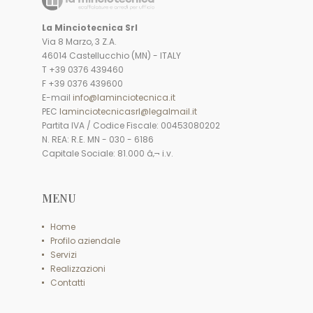
La Minciotecnica Srl
Via 8 Marzo, 3 Z.A.
46014 Castellucchio (MN) - ITALY
T +39 0376 439460
F +39 0376 439600
E-mail
info@laminciotecnica.it
PEC
laminciotecnicasrl@legalmail.it
Partita IVA / Codice Fiscale: 00453080202
N. REA: R.E. MN - 030 - 6186
Capitale Sociale: 81.000 â‚¬ i.v.
MENU
Home
Profilo aziendale
Servizi
Realizzazioni
Contatti