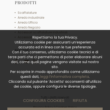
PRODOTTI
Scaffalature
Arredo industriale
Arredo Ufficio
Arredo Negozio
Accessori scaffalature industriali
Rispettiamo la tua Privacy.
Accessori scaffali leggeri
Utilizziamo cookie per assicurarti un’esperienza
accurata ed in linea con le tue preferenze.
SOCIAL
Con il tuo consenso, utilizziamo cookie tecnici e di
terze parti che ci permettono di poter elaborare alcuni
dati, come quali pagine vengono visitate sul nostro
sito.
Per scoprire in modo approfondito come utilizziamo
questi dati,
leggi l’informativa completa
.
Cliccando sul pulsante ‘Accetta’ acconsenti all’utilizzo
dei cookie, oppure configura le diverse tipologie.
© 2026
La Minciotecnica Srl
Tutti i diritti riservati
CONFIGURA COOKIES
RIFIUTA
Privacy Policy
|
Cookies Policy