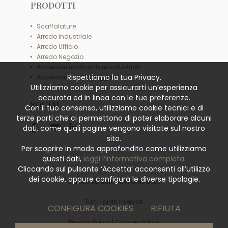
PRODOTTI
Scaffalature
Arredo industriale
Arredo Ufficio
Arredo Negozio
Accessori scaffalature industriali
Rispettiamo la tua Privacy.
Accessori scaffali leggeri
Utilizziamo cookie per assicurarti un’esperienza
accurata ed in linea con le tue preferenze.
SOCIAL
Con il tuo consenso, utilizziamo cookie tecnici e di
terze parti che ci permettono di poter elaborare alcuni
dati, come quali pagine vengono visitate sul nostro
sito.
Per scoprire in modo approfondito come utilizziamo
questi dati,
leggi l’informativa completa
.
Cliccando sul pulsante ‘Accetta’ acconsenti all’utilizzo
dei cookie, oppure configura le diverse tipologie.
© 2026
La Minciotecnica Srl
Tutti i diritti riservati
CONFIGURA COOKIES
RIFIUTA
Privacy Policy
|
Cookies Policy