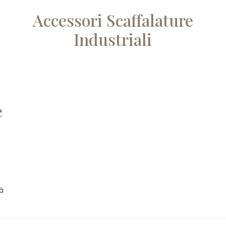
Accessori Scaffalature
Industriali
e
tà