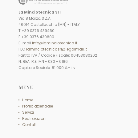
La Minciotecnica Srl
Via 8 Marzo, 3 Z.A.
46014 Castellucchio (MN) - ITALY
T +39 0376 439460
F +39 0376 439600
E-mail
info@laminciotecnica.it
PEC
laminciotecnicasrl@legalmail.it
Partita IVA / Codice Fiscale: 00453080202
N. REA: R.E. MN - 030 - 6186
Capitale Sociale: 81.000 â‚¬ i.v.
MENU
Home
Profilo aziendale
Servizi
Realizzazioni
Contatti