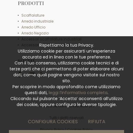
PRODOTTI
Scaffalature
Arredo industriale
Arredo Ufficio
Arredo Negozio
Accessori scaffalature industriali
Rispettiamo la tua Privacy.
Accessori scaffali leggeri
Utilizziamo cookie per assicurarti un’esperienza
accurata ed in linea con le tue preferenze.
SOCIAL
Con il tuo consenso, utilizziamo cookie tecnici e di
terze parti che ci permettono di poter elaborare alcuni
dati, come quali pagine vengono visitate sul nostro
sito.
Per scoprire in modo approfondito come utilizziamo
questi dati,
leggi l’informativa completa
.
Cliccando sul pulsante ‘Accetta’ acconsenti all’utilizzo
dei cookie, oppure configura le diverse tipologie.
© 2026
La Minciotecnica Srl
Tutti i diritti riservati
CONFIGURA COOKIES
RIFIUTA
Privacy Policy
|
Cookies Policy