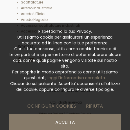
Scaffalature
Arredo industriale
Arredo Ufficio
Arredo Negozio
Accessori scaffalature industriali
Rispettiamo la tua Privacy.
Accessori scaffali leggeri
Utilizziamo cookie per assicurarti un’esperienza
accurata ed in linea con le tue preferenze.
SOCIAL
Con il tuo consenso, utilizziamo cookie tecnici e di
terze parti che ci permettono di poter elaborare alcuni
dati, come quali pagine vengono visitate sul nostro
sito.
Per scoprire in modo approfondito come utilizziamo
questi dati,
leggi l’informativa completa
.
Cliccando sul pulsante ‘Accetta’ acconsenti all’utilizzo
dei cookie, oppure configura le diverse tipologie.
© 2026
La Minciotecnica Srl
Tutti i diritti riservati
CONFIGURA COOKIES
RIFIUTA
Privacy Policy
|
Cookies Policy
ACCETTA
powered by