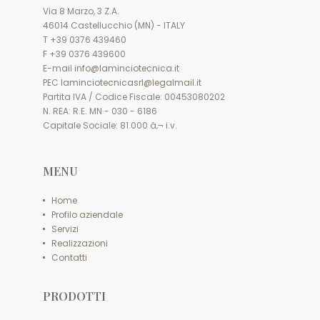
Via 8 Marzo, 3 Z.A.
46014 Castellucchio (MN) - ITALY
T +39 0376 439460
F +39 0376 439600
E-mail
info@laminciotecnica.it
PEC
laminciotecnicasrl@legalmail.it
Partita IVA / Codice Fiscale: 00453080202
N. REA: R.E. MN - 030 - 6186
Capitale Sociale: 81.000 â‚¬ i.v.
MENU
Home
Profilo aziendale
Servizi
Realizzazioni
Contatti
PRODOTTI