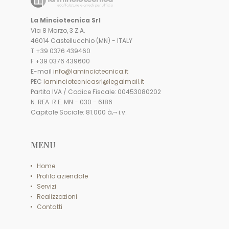
La Minciotecnica Srl
Via 8 Marzo, 3 Z.A.
46014 Castellucchio (MN) - ITALY
T +39 0376 439460
F +39 0376 439600
E-mail
info@laminciotecnica.it
PEC
laminciotecnicasrl@legalmail.it
Partita IVA / Codice Fiscale: 00453080202
N. REA: R.E. MN - 030 - 6186
Capitale Sociale: 81.000 â‚¬ i.v.
MENU
Home
Profilo aziendale
Servizi
Realizzazioni
Contatti