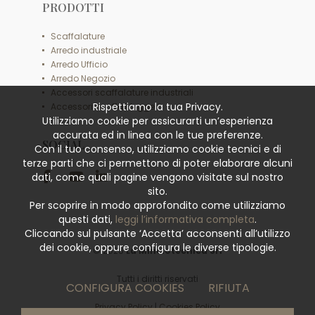
PRODOTTI
Scaffalature
Arredo industriale
Arredo Ufficio
Arredo Negozio
Accessori scaffalature industriali
Rispettiamo la tua Privacy.
Accessori scaffali leggeri
Utilizziamo cookie per assicurarti un’esperienza
accurata ed in linea con le tue preferenze.
SOCIAL
Con il tuo consenso, utilizziamo cookie tecnici e di
terze parti che ci permettono di poter elaborare alcuni
dati, come quali pagine vengono visitate sul nostro
sito.
Per scoprire in modo approfondito come utilizziamo
questi dati,
leggi l’informativa completa
.
Cliccando sul pulsante ‘Accetta’ acconsenti all’utilizzo
dei cookie, oppure configura le diverse tipologie.
© 2026
La Minciotecnica Srl
Tutti i diritti riservati
CONFIGURA COOKIES
RIFIUTA
Privacy Policy
|
Cookies Policy