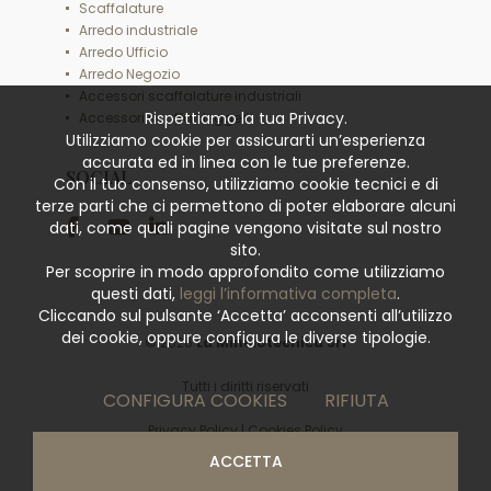
Scaffalature
Arredo industriale
Arredo Ufficio
Arredo Negozio
Accessori scaffalature industriali
Rispettiamo la tua Privacy.
Accessori scaffali leggeri
Utilizziamo cookie per assicurarti un’esperienza
accurata ed in linea con le tue preferenze.
SOCIAL
Con il tuo consenso, utilizziamo cookie tecnici e di
terze parti che ci permettono di poter elaborare alcuni
dati, come quali pagine vengono visitate sul nostro
sito.
Per scoprire in modo approfondito come utilizziamo
questi dati,
leggi l’informativa completa
.
Cliccando sul pulsante ‘Accetta’ acconsenti all’utilizzo
dei cookie, oppure configura le diverse tipologie.
© 2026
La Minciotecnica Srl
Tutti i diritti riservati
CONFIGURA COOKIES
RIFIUTA
Privacy Policy
|
Cookies Policy
ACCETTA
powered by