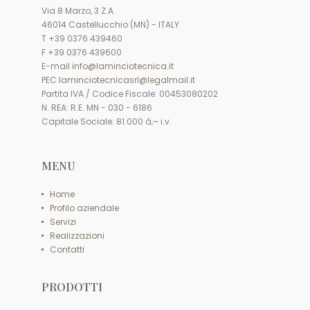
Via 8 Marzo, 3 Z.A.
46014 Castellucchio (MN) - ITALY
T +39 0376 439460
F +39 0376 439600
E-mail
info@laminciotecnica.it
PEC
laminciotecnicasrl@legalmail.it
Partita IVA / Codice Fiscale: 00453080202
N. REA: R.E. MN - 030 - 6186
Capitale Sociale: 81.000 â‚¬ i.v.
MENU
Home
Profilo aziendale
Servizi
Realizzazioni
Contatti
PRODOTTI