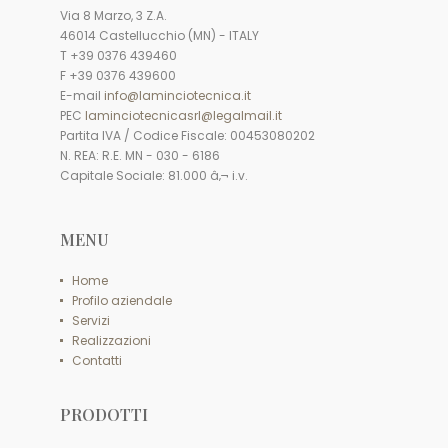
Via 8 Marzo, 3 Z.A.
46014 Castellucchio (MN) - ITALY
T +39 0376 439460
F +39 0376 439600
E-mail
info@laminciotecnica.it
PEC
laminciotecnicasrl@legalmail.it
Partita IVA / Codice Fiscale: 00453080202
N. REA: R.E. MN - 030 - 6186
Capitale Sociale: 81.000 â‚¬ i.v.
MENU
Home
Profilo aziendale
Servizi
Realizzazioni
Contatti
PRODOTTI