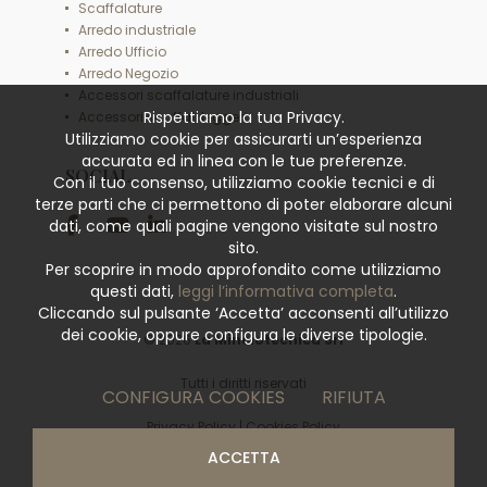
Scaffalature
Arredo industriale
Arredo Ufficio
Arredo Negozio
Accessori scaffalature industriali
Rispettiamo la tua Privacy.
Accessori scaffali leggeri
Utilizziamo cookie per assicurarti un’esperienza
accurata ed in linea con le tue preferenze.
SOCIAL
Con il tuo consenso, utilizziamo cookie tecnici e di
terze parti che ci permettono di poter elaborare alcuni
dati, come quali pagine vengono visitate sul nostro
sito.
Per scoprire in modo approfondito come utilizziamo
questi dati,
leggi l’informativa completa
.
Cliccando sul pulsante ‘Accetta’ acconsenti all’utilizzo
dei cookie, oppure configura le diverse tipologie.
© 2026
La Minciotecnica Srl
Tutti i diritti riservati
CONFIGURA COOKIES
RIFIUTA
Privacy Policy
|
Cookies Policy
ACCETTA
powered by