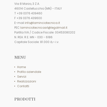
Via 8 Marzo, 3 Z.A.
46014 Castellucchio (MN) - ITALY
T +39 0376 439460
F +39 0376 439600
E-mail
info@laminciotecnica.it
PEC
laminciotecnicasrl@legalmail.it
Partita IVA / Codice Fiscale: 00453080202
N. REA: R.E. MN - 030 - 6186
Capitale Sociale: 81.000 â‚¬ i.v.
MENU
Home
Profilo aziendale
Servizi
Realizzazioni
Contatti
PRODOTTI