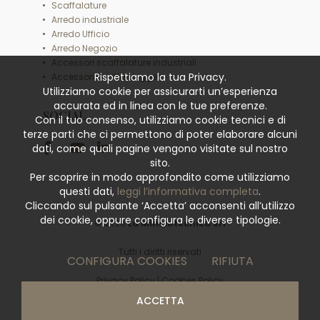
Scaffalature
Arredo industriale
Arredo Ufficio
Arredo Negozio
Accessori scaffalature industriali
Rispettiamo la tua Privacy.
Accessori scaffali leggeri
Utilizziamo cookie per assicurarti un’esperienza
accurata ed in linea con le tue preferenze.
SOCIAL
Con il tuo consenso, utilizziamo cookie tecnici e di
terze parti che ci permettono di poter elaborare alcuni
dati, come quali pagine vengono visitate sul nostro
sito.
Per scoprire in modo approfondito come utilizziamo
questi dati,
leggi l’informativa completa
.
Cliccando sul pulsante ‘Accetta’ acconsenti all’utilizzo
dei cookie, oppure configura le diverse tipologie.
© 2026
La Minciotecnica Srl
Tutti i diritti riservati
CONFIGURA COOKIES
RIFIUTA
Privacy Policy
|
Cookies Policy
ACCETTA
powered by