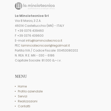
La Minciotecnica Srl
Via 8 Marzo, 3 Z.A.
46014 Castellucchio (MN) - ITALY
T +39 0376 439460
F +39 0376 439600
E-mail
info@laminciotecnica.it
PEC
laminciotecnicasrl@legalmail.it
Partita IVA / Codice Fiscale: 00453080202
N. REA: R.E. MN - 030 - 6186
Capitale Sociale: 81.000 â‚¬ i.v.
MENU
Home
Profilo aziendale
Servizi
Realizzazioni
Contatti