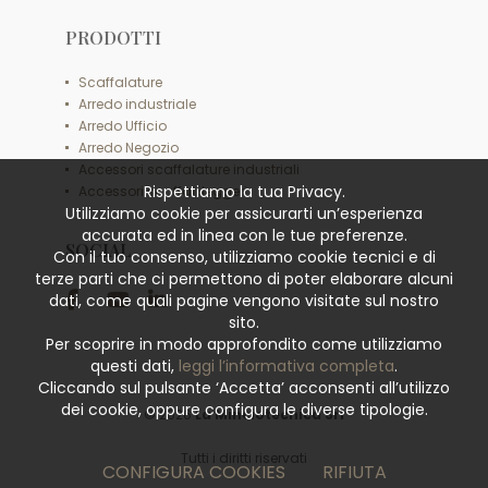
PRODOTTI
Scaffalature
Arredo industriale
Arredo Ufficio
Arredo Negozio
Accessori scaffalature industriali
Rispettiamo la tua Privacy.
Accessori scaffali leggeri
Utilizziamo cookie per assicurarti un’esperienza
accurata ed in linea con le tue preferenze.
SOCIAL
Con il tuo consenso, utilizziamo cookie tecnici e di
terze parti che ci permettono di poter elaborare alcuni
dati, come quali pagine vengono visitate sul nostro
sito.
Per scoprire in modo approfondito come utilizziamo
questi dati,
leggi l’informativa completa
.
Cliccando sul pulsante ‘Accetta’ acconsenti all’utilizzo
dei cookie, oppure configura le diverse tipologie.
© 2026
La Minciotecnica Srl
Tutti i diritti riservati
CONFIGURA COOKIES
RIFIUTA