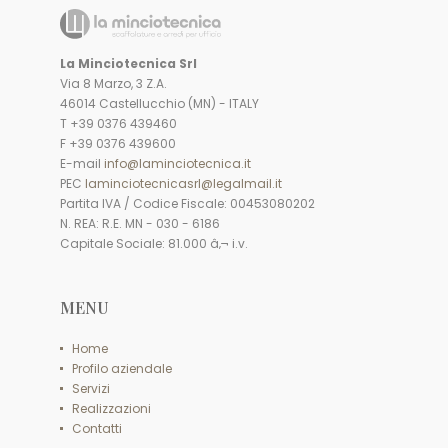
La Minciotecnica Srl
Via 8 Marzo, 3 Z.A.
46014 Castellucchio (MN) - ITALY
T +39 0376 439460
F +39 0376 439600
E-mail
info@laminciotecnica.it
PEC
laminciotecnicasrl@legalmail.it
Partita IVA / Codice Fiscale: 00453080202
N. REA: R.E. MN - 030 - 6186
Capitale Sociale: 81.000 â‚¬ i.v.
MENU
Home
Profilo aziendale
Servizi
Realizzazioni
Contatti