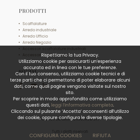
PRODOTTI
Scaffalature
Arredo industriale
Arredo Ufficio
Arredo Negozio
Accessori scaffalature industriali
Rispettiamo la tua Privacy.
Accessori scaffali leggeri
Utilizziamo cookie per assicurarti un’esperienza
accurata ed in linea con le tue preferenze.
SOCIAL
Con il tuo consenso, utilizziamo cookie tecnici e di
terze parti che ci permettono di poter elaborare alcuni
dati, come quali pagine vengono visitate sul nostro
sito.
Per scoprire in modo approfondito come utilizziamo
questi dati,
leggi l’informativa completa
.
Cliccando sul pulsante ‘Accetta’ acconsenti all’utilizzo
dei cookie, oppure configura le diverse tipologie.
© 2026
La Minciotecnica Srl
Tutti i diritti riservati
CONFIGURA COOKIES
RIFIUTA