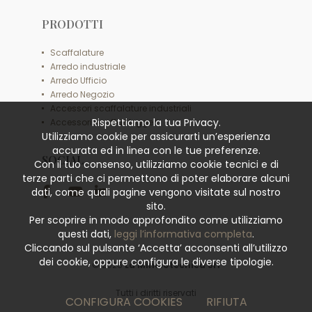
PRODOTTI
Scaffalature
Arredo industriale
Arredo Ufficio
Arredo Negozio
Accessori scaffalature industriali
Rispettiamo la tua Privacy.
Accessori scaffali leggeri
Utilizziamo cookie per assicurarti un’esperienza
accurata ed in linea con le tue preferenze.
SOCIAL
Con il tuo consenso, utilizziamo cookie tecnici e di
terze parti che ci permettono di poter elaborare alcuni
dati, come quali pagine vengono visitate sul nostro
sito.
Per scoprire in modo approfondito come utilizziamo
questi dati,
leggi l’informativa completa
.
Cliccando sul pulsante ‘Accetta’ acconsenti all’utilizzo
dei cookie, oppure configura le diverse tipologie.
© 2026
La Minciotecnica Srl
Tutti i diritti riservati
CONFIGURA COOKIES
RIFIUTA