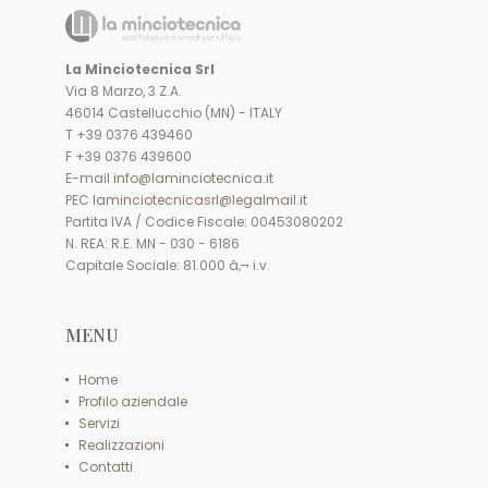
La Minciotecnica Srl
Via 8 Marzo, 3 Z.A.
46014 Castellucchio (MN) - ITALY
T +39 0376 439460
F +39 0376 439600
E-mail
info@laminciotecnica.it
PEC
laminciotecnicasrl@legalmail.it
Partita IVA / Codice Fiscale: 00453080202
N. REA: R.E. MN - 030 - 6186
Capitale Sociale: 81.000 â‚¬ i.v.
MENU
Home
Profilo aziendale
Servizi
Realizzazioni
Contatti