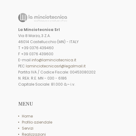
La Minciotecnica Srl
Via 8 Marzo, 3 Z.A.
46014 Castellucchio (MN) - ITALY
T +39 0376 439460
F +39 0376 439600
E-mail
info@laminciotecnica.it
PEC
laminciotecnicasrl@legalmail.it
Partita IVA / Codice Fiscale: 00453080202
N. REA: R.E. MN - 030 - 6186
Capitale Sociale: 81.000 â‚¬ i.v.
MENU
Home
Profilo aziendale
Servizi
Realizzazioni