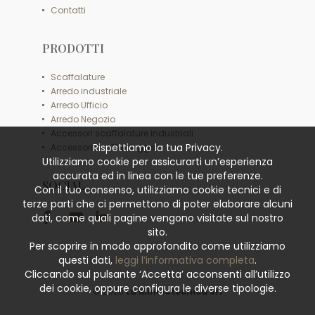
Contatti
PRODOTTI
Scaffalature
Arredo industriale
Arredo Ufficio
Arredo Negozio
Accessori scaffalature industriali
Rispettiamo la tua Privacy.
Accessori scaffali leggeri
Utilizziamo cookie per assicurarti un’esperienza
accurata ed in linea con le tue preferenze.
SOCIAL
Con il tuo consenso, utilizziamo cookie tecnici e di
terze parti che ci permettono di poter elaborare alcuni
dati, come quali pagine vengono visitate sul nostro
sito.
Per scoprire in modo approfondito come utilizziamo
questi dati,
leggi l’informativa completa
.
Cliccando sul pulsante ‘Accetta’ acconsenti all’utilizzo
dei cookie, oppure configura le diverse tipologie.
© 2026
La Minciotecnica Srl