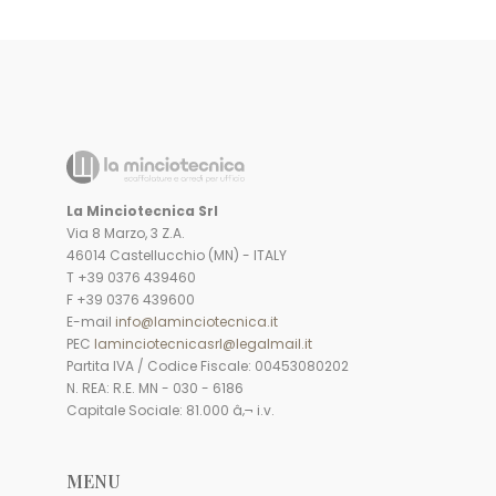
La Minciotecnica Srl
Via 8 Marzo, 3 Z.A.
46014 Castellucchio (MN) - ITALY
T +39 0376 439460
F +39 0376 439600
E-mail
info@laminciotecnica.it
PEC
laminciotecnicasrl@legalmail.it
Partita IVA / Codice Fiscale: 00453080202
N. REA: R.E. MN - 030 - 6186
Capitale Sociale: 81.000 â‚¬ i.v.
MENU