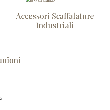
Accessori Scaffalature
Industriali
unioni
tà