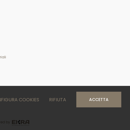
iali
FIGURA COOKIES
RIFIUTA
ACCETTA
ed by