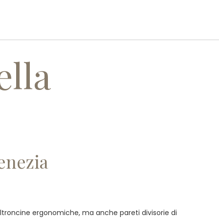
I
SERVIZI
REALIZZAZIONI
CONTATTI
ella
Venezia
 poltroncine ergonomiche, ma anche pareti divisorie di