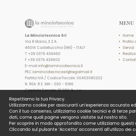
MENU
La Minciotecnica Srl
Home
Via 8 Marzo, 3 Z.A.
Profilo
46014 Castellucchio (MN) - ITALY
Servizi
T +39 0376 439460
Realizz
F +39 0376 439600
Contatt
E-mail
info@laminciotecnica.it
PEC
laminciotecnicasrl@legalmail.it
Partita IVA / Codice Fiscale: 00453080202
N. REA: R.E. MN - 030 - 6186
Capitale Sociale: 81.000 â‚¬ i.v.
Rispettiamo la tua Privacy.
Utilizziamo cookie per assicurarti un’esperienza accurata ed
Con il tuo consenso, utilizziamo cookie tecnici e di terze pa
dati, come quali pagine vengono visitate sul nostro sito.
Per scoprire in modo approfondito come utilizziamo questi 
© 2026
La Minc
Cliccando sul pulsante ‘Accetta’ acconsenti all’utilizzo dei c