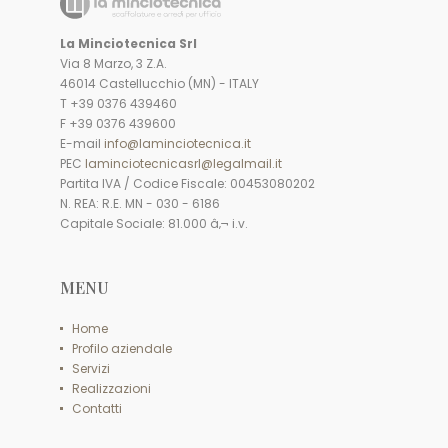
La Minciotecnica Srl
Via 8 Marzo, 3 Z.A.
46014 Castellucchio (MN) - ITALY
T +39 0376 439460
F +39 0376 439600
E-mail
info@laminciotecnica.it
PEC
laminciotecnicasrl@legalmail.it
Partita IVA / Codice Fiscale: 00453080202
N. REA: R.E. MN - 030 - 6186
Capitale Sociale: 81.000 â‚¬ i.v.
MENU
Home
Profilo aziendale
Servizi
Realizzazioni
Contatti