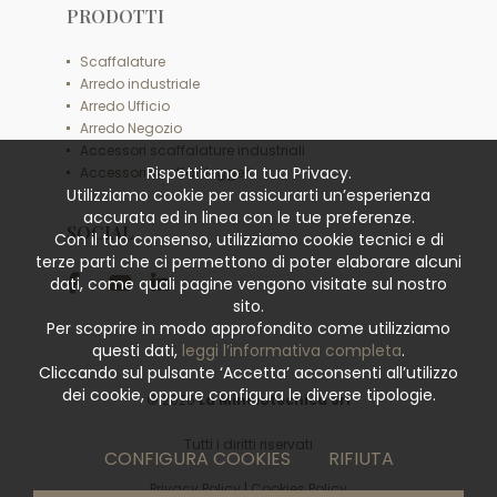
PRODOTTI
Scaffalature
Arredo industriale
Arredo Ufficio
Arredo Negozio
Accessori scaffalature industriali
Rispettiamo la tua Privacy.
Accessori scaffali leggeri
Utilizziamo cookie per assicurarti un’esperienza
accurata ed in linea con le tue preferenze.
SOCIAL
Con il tuo consenso, utilizziamo cookie tecnici e di
terze parti che ci permettono di poter elaborare alcuni
dati, come quali pagine vengono visitate sul nostro
sito.
Per scoprire in modo approfondito come utilizziamo
questi dati,
leggi l’informativa completa
.
Cliccando sul pulsante ‘Accetta’ acconsenti all’utilizzo
dei cookie, oppure configura le diverse tipologie.
© 2026
La Minciotecnica Srl
Tutti i diritti riservati
CONFIGURA COOKIES
RIFIUTA
Privacy Policy
|
Cookies Policy