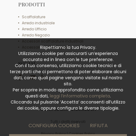
PRODOTTI
Scaffalature
Arredo industriale
Arredo Ufficio
Arredo Negozio
Accessori scaffalature industriali
Rispettiamo la tua Privacy.
Accessori scaffali leggeri
Utilizziamo cookie per assicurarti un’esperienza
accurata ed in linea con le tue preferenze.
SOCIAL
Con il tuo consenso, utilizziamo cookie tecnici e di
terze parti che ci permettono di poter elaborare alcuni
dati, come quali pagine vengono visitate sul nostro
sito.
Per scoprire in modo approfondito come utilizziamo
questi dati,
leggi l’informativa completa
.
Cliccando sul pulsante ‘Accetta’ acconsenti all’utilizzo
dei cookie, oppure configura le diverse tipologie.
© 2026
La Minciotecnica Srl
Tutti i diritti riservati
CONFIGURA COOKIES
RIFIUTA
Privacy Policy
|
Cookies Policy