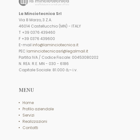
La Minciotecnica Srl
Via 8 Marzo, 3 Z.A.
46014 Castellucchio (MN) - ITALY
T +39 0376 439460
F +39 0376 439600
E-mail
info@laminciotecnica.it
PEC
laminciotecnicasrl@legalmail.it
Partita IVA / Codice Fiscale: 00453080202
N. REA: R.E. MN - 030 - 6186
Capitale Sociale: 81.000 â‚¬ i.v.
MENU
Home
Profilo aziendale
Servizi
Realizzazioni
Contatti