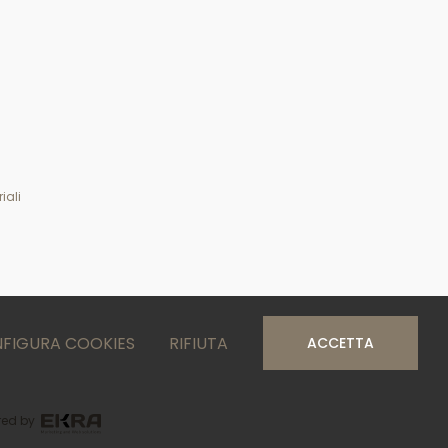
iali
FIGURA COOKIES
RIFIUTA
ACCETTA
ed by