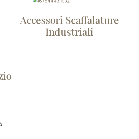
Accessori Scaffalature
Industriali
zio
tà