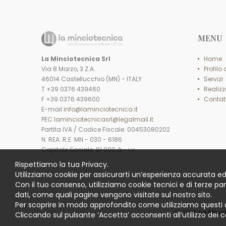
MENU
La Minciotecnica Srl
Home
Via 8 Marzo, 3 Z.A.
Profilo
46014 Castellucchio (MN) - ITALY
Servizi
T +39 0376 439460
Realizz
F +39 0376 439600
Contatt
E-mail
info@laminciotecnica.it
PEC
laminciotecnicasrl@legalmail.it
Partita IVA / Codice Fiscale: 00453080202
N. REA: R.E. MN - 030 - 6186
Capitale Sociale: 81.000 â‚¬ i.v.
Rispettiamo la tua Privacy.
Utilizziamo cookie per assicurarti un’esperienza accurata ed
Con il tuo consenso, utilizziamo cookie tecnici e di terze pa
dati, come quali pagine vengono visitate sul nostro sito.
Per scoprire in modo approfondito come utilizziamo questi 
© 2026
La Minc
Cliccando sul pulsante ‘Accetta’ acconsenti all’utilizzo dei c