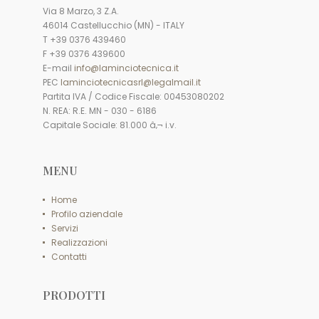
Via 8 Marzo, 3 Z.A.
46014 Castellucchio (MN) - ITALY
T +39 0376 439460
F +39 0376 439600
E-mail
info@laminciotecnica.it
PEC
laminciotecnicasrl@legalmail.it
Partita IVA / Codice Fiscale: 00453080202
N. REA: R.E. MN - 030 - 6186
Capitale Sociale: 81.000 â‚¬ i.v.
MENU
Home
Profilo aziendale
Servizi
Realizzazioni
Contatti
PRODOTTI