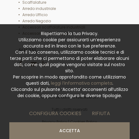
Scaffalature
Arredo industriale
Arredo Ufficio
Arredo Negozio
Accessori scaffalature industriali
Rispettiamo la tua Privacy.
Accessori scaffali leggeri
Utilizziamo cookie per assicurarti un’esperienza
accurata ed in linea con le tue preferenze.
SOCIAL
Con il tuo consenso, utilizziamo cookie tecnici e di
terze parti che ci permettono di poter elaborare alcuni
dati, come quali pagine vengono visitate sul nostro
sito.
Per scoprire in modo approfondito come utilizziamo
questi dati,
leggi l’informativa completa
.
Cliccando sul pulsante ‘Accetta’ acconsenti all’utilizzo
dei cookie, oppure configura le diverse tipologie.
© 2026
La Minciotecnica Srl
Tutti i diritti riservati
CONFIGURA COOKIES
RIFIUTA
Privacy Policy
|
Cookies Policy
ACCETTA
powered by