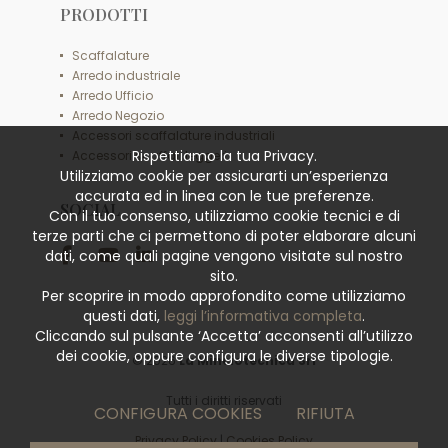
PRODOTTI
Scaffalature
Arredo industriale
Arredo Ufficio
Arredo Negozio
Accessori scaffalature industriali
Rispettiamo la tua Privacy.
Accessori scaffali leggeri
Utilizziamo cookie per assicurarti un’esperienza
accurata ed in linea con le tue preferenze.
SOCIAL
Con il tuo consenso, utilizziamo cookie tecnici e di
terze parti che ci permettono di poter elaborare alcuni
dati, come quali pagine vengono visitate sul nostro
sito.
Per scoprire in modo approfondito come utilizziamo
questi dati,
leggi l’informativa completa
.
Cliccando sul pulsante ‘Accetta’ acconsenti all’utilizzo
dei cookie, oppure configura le diverse tipologie.
© 2026
La Minciotecnica Srl
Tutti i diritti riservati
CONFIGURA COOKIES
RIFIUTA
Privacy Policy
|
Cookies Policy