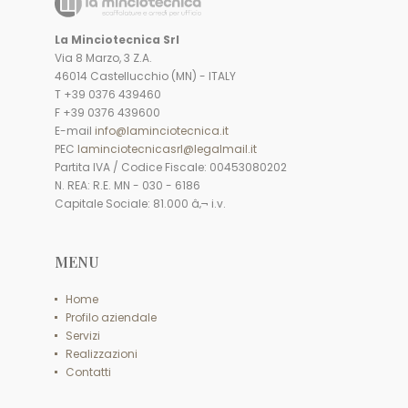
La Minciotecnica Srl
Via 8 Marzo, 3 Z.A.
46014 Castellucchio (MN) - ITALY
T +39 0376 439460
F +39 0376 439600
E-mail
info@laminciotecnica.it
PEC
laminciotecnicasrl@legalmail.it
Partita IVA / Codice Fiscale: 00453080202
N. REA: R.E. MN - 030 - 6186
Capitale Sociale: 81.000 â‚¬ i.v.
MENU
Home
Profilo aziendale
Servizi
Realizzazioni
Contatti