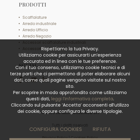
PRODOTTI
Scaffalature
Arredo industriale
Arredo Ufficio
Arredo Negozio
Accessori scaffalature industriali
Rispettiamo la tua Privacy.
Accessori scaffali leggeri
Utilizziamo cookie per assicurarti un’esperienza
accurata ed in linea con le tue preferenze.
SOCIAL
Con il tuo consenso, utilizziamo cookie tecnici e di
terze parti che ci permettono di poter elaborare alcuni
dati, come quali pagine vengono visitate sul nostro
sito.
Per scoprire in modo approfondito come utilizziamo
questi dati,
leggi l’informativa completa
.
Cliccando sul pulsante ‘Accetta’ acconsenti all’utilizzo
dei cookie, oppure configura le diverse tipologie.
© 2026
La Minciotecnica Srl
Tutti i diritti riservati
CONFIGURA COOKIES
RIFIUTA
Privacy Policy
|
Cookies Policy