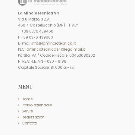
La Minciotecnica Srl
Via 8 Marzo, 3 Z.A.
46014 Castellucchio (MN) - ITALY
T +39 0376 439460
F +39 0376 439600
E-mail
info@laminciotecnica.it
PEC
laminciotecnicasrl@legalmail.it
Partita IVA / Codice Fiscale: 00453080202
N. REA: R.E. MN - 030 - 6186
Capitale Sociale: 81.000 â‚¬ i.v.
MENU
Home
Profilo aziendale
Servizi
Realizzazioni
Contatti