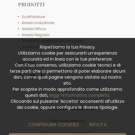
PRODOTTI
Scaffalature
Arredo industriale
Arredo Ufficio
Arredo Negozio
Accessori scaffalature industriali
Rispettiamo la tua Privacy.
Accessori scaffali leggeri
Utilizziamo cookie per assicurarti un’esperienza
accurata ed in linea con le tue preferenze.
SOCIAL
Con il tuo consenso, utilizziamo cookie tecnici e di
terze parti che ci permettono di poter elaborare alcuni
dati, come quali pagine vengono visitate sul nostro
sito.
Per scoprire in modo approfondito come utilizziamo
questi dati,
leggi l’informativa completa
.
Cliccando sul pulsante ‘Accetta’ acconsenti all’utilizzo
dei cookie, oppure configura le diverse tipologie.
© 2026
La Minciotecnica Srl
Tutti i diritti riservati
CONFIGURA COOKIES
RIFIUTA
Privacy Policy
|
Cookies Policy