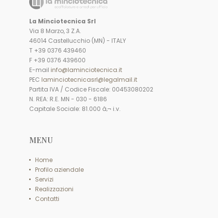
La Minciotecnica Srl
Via 8 Marzo, 3 Z.A.
46014 Castellucchio (MN) - ITALY
T +39 0376 439460
F +39 0376 439600
E-mail
info@laminciotecnica.it
PEC
laminciotecnicasrl@legalmail.it
Partita IVA / Codice Fiscale: 00453080202
N. REA: R.E. MN - 030 - 6186
Capitale Sociale: 81.000 â‚¬ i.v.
MENU
Home
Profilo aziendale
Servizi
Realizzazioni
Contatti