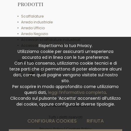
PRODOTTI
Scaffalature
Arredo industriale
Arredo Ufficio
Arredo Negozio
Accessori scaffalature industriali
Rispettiamo la tua Privacy.
Accessori scaffali leggeri
Utilizziamo cookie per assicurarti un’esperienza
accurata ed in linea con le tue preferenze.
SOCIAL
Con il tuo consenso, utilizziamo cookie tecnici e di
terze parti che ci permettono di poter elaborare alcuni
dati, come quali pagine vengono visitate sul nostro
sito.
Per scoprire in modo approfondito come utilizziamo
questi dati,
leggi l’informativa completa
.
Cliccando sul pulsante ‘Accetta’ acconsenti all’utilizzo
dei cookie, oppure configura le diverse tipologie.
© 2026
La Minciotecnica Srl
Tutti i diritti riservati
CONFIGURA COOKIES
RIFIUTA
Privacy Policy
|
Cookies Policy