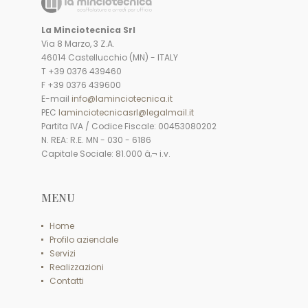
La Minciotecnica Srl
Via 8 Marzo, 3 Z.A.
46014 Castellucchio (MN) - ITALY
T +39 0376 439460
F +39 0376 439600
E-mail
info@laminciotecnica.it
PEC
laminciotecnicasrl@legalmail.it
Partita IVA / Codice Fiscale: 00453080202
N. REA: R.E. MN - 030 - 6186
Capitale Sociale: 81.000 â‚¬ i.v.
MENU
Home
Profilo aziendale
Servizi
Realizzazioni
Contatti