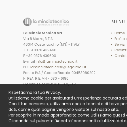
MENU
La Minciotecnica Srl
Home
Via 8 Marzo, 3 Z.A.
Profilo
46014 Castellucchio (MN) - ITALY
Servizi
T +39 0376 439460
Realizz
F +39 0376 439600
Contatt
E-mail
info@laminciotecnica.it
PEC
laminciotecnicasrl@legalmail.it
Partita IVA / Codice Fiscale: 00453080202
N. REA: R.E. MN - 030 - 6186
Capitale Sociale: 81.000 â‚¬ i.v.
Rispettiamo la tua Privacy.
Utilizziamo cookie per assicurarti un’esperienza accurata ed
Con il tuo consenso, utilizziamo cookie tecnici e di terze pa
dati, come quali pagine vengono visitate sul nostro sito.
Per scoprire in modo approfondito come utilizziamo questi 
© 2026
La Minc
Cliccando sul pulsante ‘Accetta’ acconsenti all’utilizzo dei c