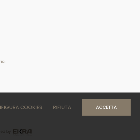
iali
FIGURA COOKIES
RIFIUTA
ACCETTA
ed by