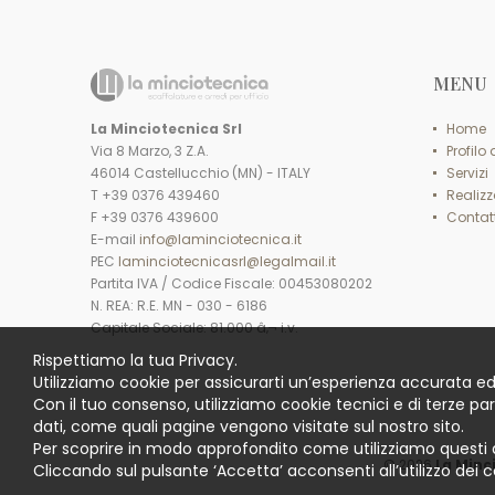
MENU
La Minciotecnica Srl
Home
Via 8 Marzo, 3 Z.A.
Profilo
46014 Castellucchio (MN) - ITALY
Servizi
T +39 0376 439460
Realizz
F +39 0376 439600
Contatt
E-mail
info@laminciotecnica.it
PEC
laminciotecnicasrl@legalmail.it
Partita IVA / Codice Fiscale: 00453080202
N. REA: R.E. MN - 030 - 6186
Capitale Sociale: 81.000 â‚¬ i.v.
Rispettiamo la tua Privacy.
Utilizziamo cookie per assicurarti un’esperienza accurata ed
Con il tuo consenso, utilizziamo cookie tecnici e di terze pa
dati, come quali pagine vengono visitate sul nostro sito.
Per scoprire in modo approfondito come utilizziamo questi 
© 2026
La Minc
Cliccando sul pulsante ‘Accetta’ acconsenti all’utilizzo dei c