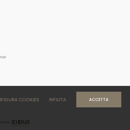
iali
FIGURA COOKIES
RIFIUTA
ACCETTA
ed by