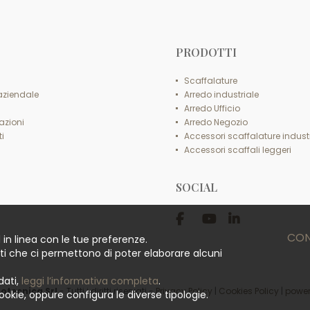
PRODOTTI
Scaffalature
 aziendale
Arredo industriale
Arredo Ufficio
azioni
Arredo Negozio
i
Accessori scaffalature industr
Accessori scaffali leggeri
SOCIAL
CON
 in linea con le tue preferenze.
rti che ci permettono di poter elaborare alcuni
dati,
leggi l’informativa completa
.
iotecnica Srl
-
Tutti i diritti riservati
-
Privacy Policy
|
Cookies Policy
|
power
ookie, oppure configura le diverse tipologie.