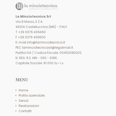
La Minciotecnica Srl
Via 8 Marzo, 3 Z.A.
46014 Castellucchio (MN) - ITALY
T +39 0376 439460
F +39 0376 439600
E-mail
info@laminciotecnica.it
PEC
laminciotecnicasrl@legalmail.it
Partita IVA / Codice Fiscale: 00453080202
N. REA: R.E. MN - 030 - 6186
Capitale Sociale: 81.000 â‚¬ i.v.
MENU
Home
Profilo aziendale
Servizi
Realizzazioni
Contatti