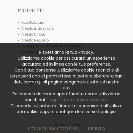
PRODOTTI
Scaffalature
Arredo industriale
Arredo Ufficio
Arredo Negozio
Accessori scaffalature industriali
Rispettiamo la tua Privacy.
Accessori scaffali leggeri
Utilizziamo cookie per assicurarti un’esperienza
accurata ed in linea con le tue preferenze.
SOCIAL
Con il tuo consenso, utilizziamo cookie tecnici e di
terze parti che ci permettono di poter elaborare alcuni
dati, come quali pagine vengono visitate sul nostro
sito.
Per scoprire in modo approfondito come utilizziamo
questi dati,
leggi l’informativa completa
.
Cliccando sul pulsante ‘Accetta’ acconsenti all’utilizzo
dei cookie, oppure configura le diverse tipologie.
© 2026
La Minciotecnica Srl
Tutti i diritti riservati
CONFIGURA COOKIES
RIFIUTA