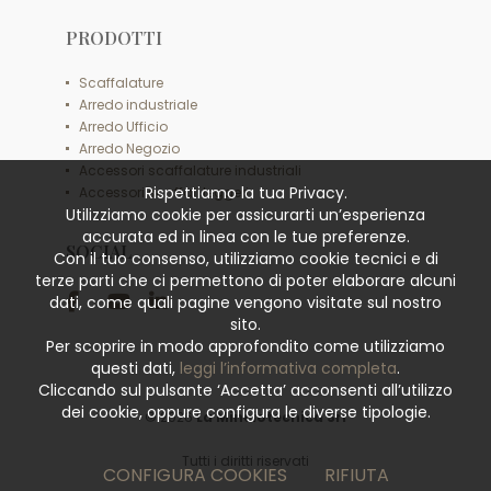
PRODOTTI
Scaffalature
Arredo industriale
Arredo Ufficio
Arredo Negozio
Accessori scaffalature industriali
Rispettiamo la tua Privacy.
Accessori scaffali leggeri
Utilizziamo cookie per assicurarti un’esperienza
accurata ed in linea con le tue preferenze.
SOCIAL
Con il tuo consenso, utilizziamo cookie tecnici e di
terze parti che ci permettono di poter elaborare alcuni
dati, come quali pagine vengono visitate sul nostro
sito.
Per scoprire in modo approfondito come utilizziamo
questi dati,
leggi l’informativa completa
.
Cliccando sul pulsante ‘Accetta’ acconsenti all’utilizzo
dei cookie, oppure configura le diverse tipologie.
© 2026
La Minciotecnica Srl
Tutti i diritti riservati
CONFIGURA COOKIES
RIFIUTA