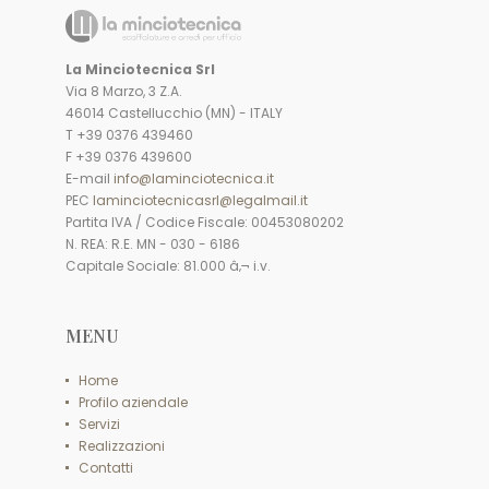
La Minciotecnica Srl
Via 8 Marzo, 3 Z.A.
46014 Castellucchio (MN) - ITALY
T +39 0376 439460
F +39 0376 439600
E-mail
info@laminciotecnica.it
PEC
laminciotecnicasrl@legalmail.it
Partita IVA / Codice Fiscale: 00453080202
N. REA: R.E. MN - 030 - 6186
Capitale Sociale: 81.000 â‚¬ i.v.
MENU
Home
Profilo aziendale
Servizi
Realizzazioni
Contatti