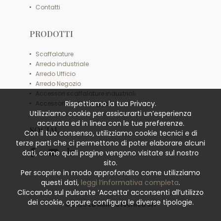
Contatti
PRODOTTI
Scaffalature
Arredo industriale
Arredo Ufficio
Arredo Negozio
Accessori scaffalature industriali
Rispettiamo la tua Privacy.
Accessori scaffali leggeri
Utilizziamo cookie per assicurarti un’esperienza
accurata ed in linea con le tue preferenze.
SOCIAL
Con il tuo consenso, utilizziamo cookie tecnici e di
terze parti che ci permettono di poter elaborare alcuni
dati, come quali pagine vengono visitate sul nostro
sito.
Per scoprire in modo approfondito come utilizziamo
questi dati,
leggi l’informativa completa
.
Cliccando sul pulsante ‘Accetta’ acconsenti all’utilizzo
dei cookie, oppure configura le diverse tipologie.
© 2026
La Minciotecnica Srl