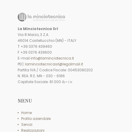
La Minciotecnica Srl
Via 8 Marzo, 3 Z.A.
46014 Castellucchio (MN) - ITALY
T +39 0376 439460
F +39 0376 439600
E-mail
info@laminciotecnica.it
PEC
laminciotecnicasrl@legalmail.it
Partita IVA / Codice Fiscale: 00453080202
N. REA: R.E. MN - 030 - 6186
Capitale Sociale: 81.000 â‚¬ i.v.
MENU
Home
Profilo aziendale
Servizi
Realizzazioni