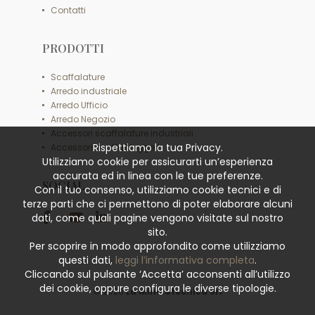
Contatti
PRODOTTI
Scaffalature
Arredo industriale
Arredo Ufficio
Arredo Negozio
Accessori scaffalature industriali
Rispettiamo la tua Privacy.
Accessori scaffali leggeri
Utilizziamo cookie per assicurarti un’esperienza
accurata ed in linea con le tue preferenze.
SOCIAL
Con il tuo consenso, utilizziamo cookie tecnici e di
terze parti che ci permettono di poter elaborare alcuni
dati, come quali pagine vengono visitate sul nostro
sito.
Per scoprire in modo approfondito come utilizziamo
questi dati,
leggi l’informativa completa
.
Cliccando sul pulsante ‘Accetta’ acconsenti all’utilizzo
dei cookie, oppure configura le diverse tipologie.
© 2026
La Minciotecnica Srl