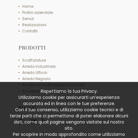
Home
Profilo aziendale
Servizi
Realizzazioni
Contatti
PRODOTTI
Scaffalature
Arredo industriale
Arredo Ufficio
Arredo Negozio
Accessori scaffalature industriali
Rispettiamo la tua Privacy.
Accessori scaffali leggeri
Utilizziamo cookie per assicurarti un’esperienza
accurata ed in linea con le tue preferenze.
SOCIAL
Con il tuo consenso, utilizziamo cookie tecnici e di
terze parti che ci permettono di poter elaborare alcuni
dati, come quali pagine vengono visitate sul nostro
sito.
Per scoprire in modo approfondito come utilizziamo