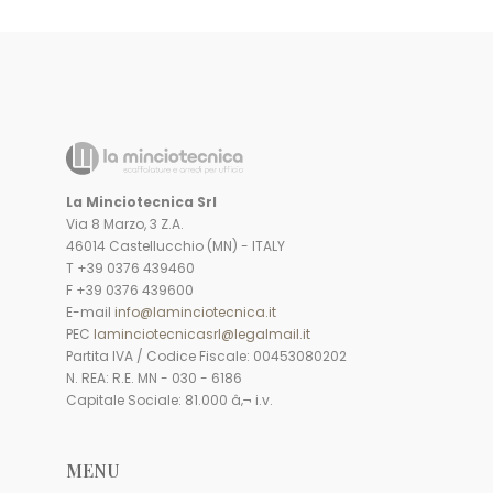
La Minciotecnica Srl
Via 8 Marzo, 3 Z.A.
46014 Castellucchio (MN) - ITALY
T +39 0376 439460
F +39 0376 439600
E-mail
info@laminciotecnica.it
PEC
laminciotecnicasrl@legalmail.it
Partita IVA / Codice Fiscale: 00453080202
N. REA: R.E. MN - 030 - 6186
Capitale Sociale: 81.000 â‚¬ i.v.
MENU