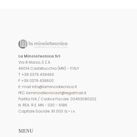
La Minciotecnica Srl
Via 8 Marzo, 3 Z.A.
46014 Castellucchio (MN) - ITALY
T +39 0376 439460
F +39 0376 439600
E-mail
info@laminciotecnica.it
PEC
laminciotecnicasrl@legalmail.it
Partita IVA / Codice Fiscale: 00453080202
N. REA: R.E. MN - 030 - 6186
Capitale Sociale: 81.000 â‚¬ i.v.
MENU