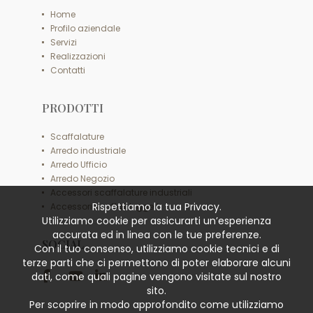
Home
Profilo aziendale
Servizi
Realizzazioni
Contatti
PRODOTTI
Scaffalature
Arredo industriale
Arredo Ufficio
Arredo Negozio
Accessori scaffalature industriali
Rispettiamo la tua Privacy.
Accessori scaffali leggeri
Utilizziamo cookie per assicurarti un’esperienza
accurata ed in linea con le tue preferenze.
SOCIAL
Con il tuo consenso, utilizziamo cookie tecnici e di
terze parti che ci permettono di poter elaborare alcuni
dati, come quali pagine vengono visitate sul nostro
sito.
Per scoprire in modo approfondito come utilizziamo