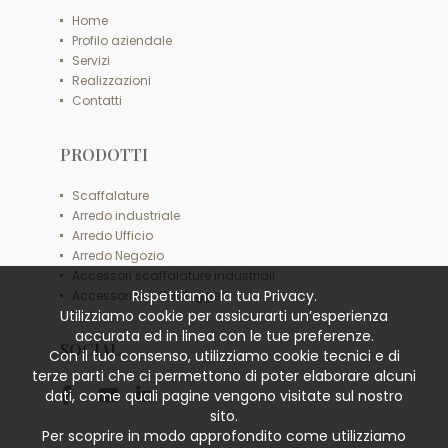
Home
Profilo aziendale
Servizi
Realizzazioni
Contatti
PRODOTTI
Scaffalature
Arredo industriale
Arredo Ufficio
Arredo Negozio
Accessori scaffalature industriali
Rispettiamo la tua Privacy.
Accessori scaffali leggeri
Utilizziamo cookie per assicurarti un’esperienza
accurata ed in linea con le tue preferenze.
SOCIAL
Con il tuo consenso, utilizziamo cookie tecnici e di
terze parti che ci permettono di poter elaborare alcuni
dati, come quali pagine vengono visitate sul nostro
sito.
Per scoprire in modo approfondito come utilizziamo