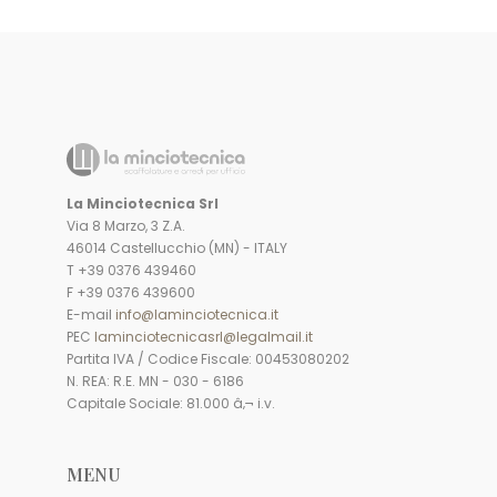
La Minciotecnica Srl
Via 8 Marzo, 3 Z.A.
46014 Castellucchio (MN) - ITALY
T +39 0376 439460
F +39 0376 439600
E-mail
info@laminciotecnica.it
PEC
laminciotecnicasrl@legalmail.it
Partita IVA / Codice Fiscale: 00453080202
N. REA: R.E. MN - 030 - 6186
Capitale Sociale: 81.000 â‚¬ i.v.
MENU