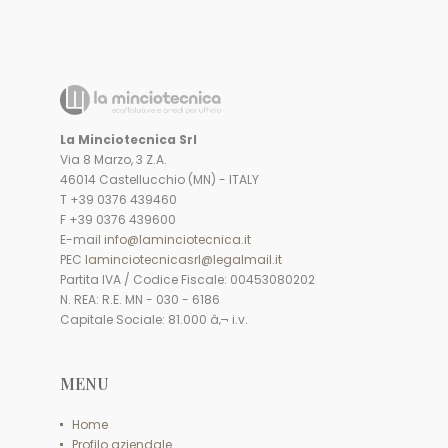
La Minciotecnica Srl
Via 8 Marzo, 3 Z.A.
46014 Castellucchio (MN) - ITALY
T +39 0376 439460
F +39 0376 439600
E-mail
info@laminciotecnica.it
PEC
laminciotecnicasrl@legalmail.it
Partita IVA / Codice Fiscale: 00453080202
N. REA: R.E. MN - 030 - 6186
Capitale Sociale: 81.000 â‚¬ i.v.
MENU
Home
Profilo aziendale