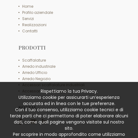
Home
Profilo aziendale
Servizi
Realizzazioni
Contatti
PRODOTTI
Scaffalature
Arredo industriale
Arredo Ufficio
Arredo Negozio
Accessori scaffalature industriali
Rispettiamo la tua Privacy.
Accessori scaffali leggeri
Utilizziamo cookie per assicurarti un’esperienza
accurata ed in linea con le tue preferenze.
SOCIAL
Con il tuo consenso, utilizziamo cookie tecnici e di
terze parti che ci permettono di poter elaborare alcuni
dati, come quali pagine vengono visitate sul nostro
sito.
Per scoprire in modo approfondito come utilizziamo