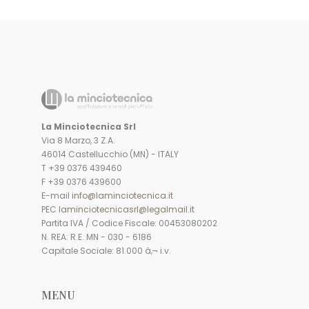
La Minciotecnica Srl
Via 8 Marzo, 3 Z.A.
46014 Castellucchio (MN) - ITALY
T +39 0376 439460
F +39 0376 439600
E-mail
info@laminciotecnica.it
PEC
laminciotecnicasrl@legalmail.it
Partita IVA / Codice Fiscale: 00453080202
N. REA: R.E. MN - 030 - 6186
Capitale Sociale: 81.000 â‚¬ i.v.
MENU