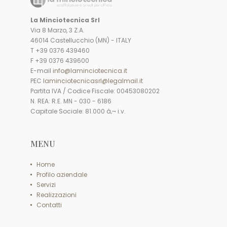
La Minciotecnica Srl
Via 8 Marzo, 3 Z.A.
46014 Castellucchio (MN) - ITALY
T +39 0376 439460
F +39 0376 439600
E-mail
info@laminciotecnica.it
PEC
laminciotecnicasrl@legalmail.it
Partita IVA / Codice Fiscale: 00453080202
N. REA: R.E. MN - 030 - 6186
Capitale Sociale: 81.000 â‚¬ i.v.
MENU
Home
Profilo aziendale
Servizi
Realizzazioni
Contatti