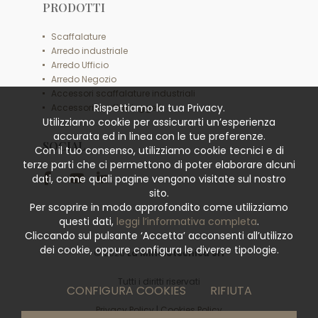
PRODOTTI
Scaffalature
Arredo industriale
Arredo Ufficio
Arredo Negozio
Accessori scaffalature industriali
Rispettiamo la tua Privacy.
Accessori scaffali leggeri
Utilizziamo cookie per assicurarti un’esperienza
accurata ed in linea con le tue preferenze.
SOCIAL
Con il tuo consenso, utilizziamo cookie tecnici e di
terze parti che ci permettono di poter elaborare alcuni
dati, come quali pagine vengono visitate sul nostro
sito.
Per scoprire in modo approfondito come utilizziamo
questi dati,
leggi l’informativa completa
.
Cliccando sul pulsante ‘Accetta’ acconsenti all’utilizzo
dei cookie, oppure configura le diverse tipologie.
© 2026
La Minciotecnica Srl
Tutti i diritti riservati
CONFIGURA COOKIES
RIFIUTA
Privacy Policy
|
Cookies Policy