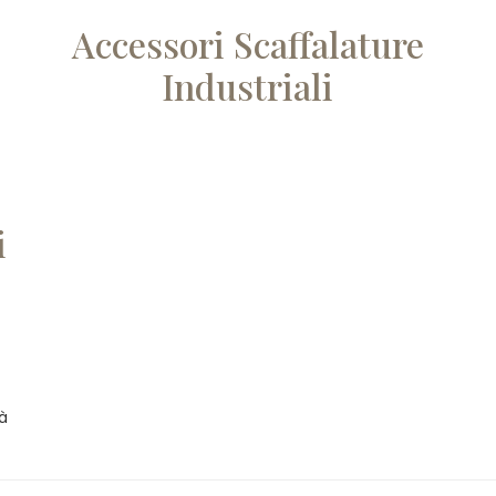
Accessori Scaffalature
Industriali
i
tà